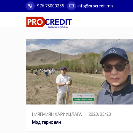
+976 75003355
info@procredit.mn
НИЙГМИЙН ХАРИУЦЛАГА
2023/03/23
Мод тарих аян