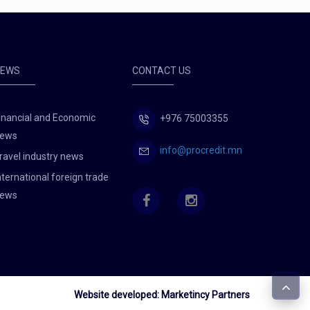
NEWS
CONTACT US
inancial and Economic
+976 75003355
ews
info@procredit.mn
ravel industry news
nternational foreign trade
ews
Website developed:
Marketincy Partners