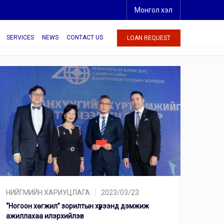
Монгол хэл
SERVICES
NEWS
CONTACT US
LOAN REQUEST
НИЙГМИЙН ХАРИУЦЛАГА
2023/03/23
“Ногоон хөгжил” зорилтын хүрээнд дэмжиж
ажиллахаа илэрхийлэв