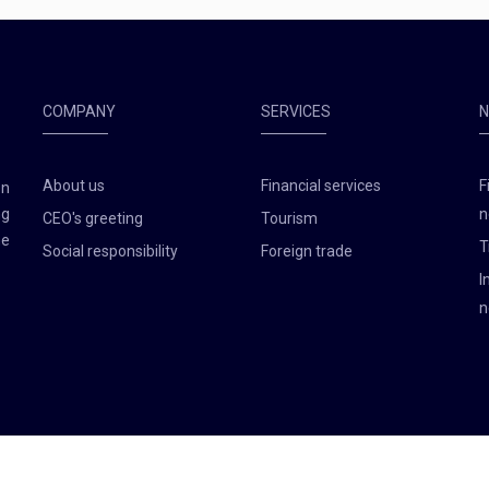
COMPANY
SERVICES
About us
Financial services
F
en
ng
n
CEO's greeting
Tourism
he
T
Social responsibility
Foreign trade
I
n