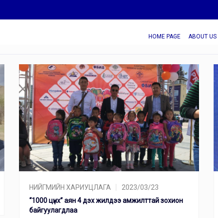
HOME PAGE
ABOUT US
НИЙГМИЙН ХАРИУЦЛАГА
2023/03/23
“1000 цүнх” аян 4 дэх жилдээ амжилттай зохион
байгуулагдлаа