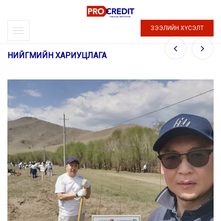
READ MORE
ЗЭЭЛИЙН ХҮСЭЛТ
НИЙГМИЙН ХАРИУЦЛАГА