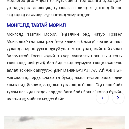
мэдлэгээ үргэлжлүүлэн хөгжүүлж байна: тэд байнга суралцаж,
ур чадвараа дээшлүүлж, туршлага солилцож, дотоод болон
гадаадад семинар, сургалтанд хамрагддаг.
МОНГОЛД ТАВТАЙ МОРИЛ
Монголд тавтай морил, “Нүүдэлчин энд Натур Трэвел
Монголиа”-тай хамтран “өөр хаана ч байхгүй” явган аялал,
ууланд авирах, уулын дугуй унах, морь унах, жийптэй аялах
боломжтой. Гэсэн хэдий ч хоёр сонголтын аль нь ч таны
Бид гэр бүлийн мартагдашгүй амралт, Монгол дахь
таашаалд нийцэхгүй бол бид танд зориулж ганцаарчилсан
гайхалтай туршлага бүхий аялалуудыг санал болгож
аялал зохион байгуулж, үүнийг манай БАТАЛГААТАЙ АЯЛЛЫН
байна
жагсаалтад оруулснаар та бусад ижил төстэй аялагчдын
компанид үйлчлүүлж, зардлыг хуваалцах болно. “Хүн олон байх
ДЭЛГЭРЭНГҮЙ
тусам нэг хүнд ногдох зардал бага байх болно” гэсэн бүлгийн
аяллын дүрмийг та мэдэх байх.