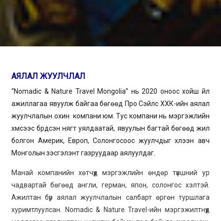
АЯЛАЛ ЖУУЛЧЛАЛ
“Nomadic & Nature Travel Mongolia” нь 2020 оноос хойш үйл
ажиллагаа явуулж байгаа бөгөөд Про Сэйлс ХХК-ийн аялал
жуулчлалын охин компани юм. Тус компани нь мэргэжлийн
хүмүүсээс бүрдсэн нягт уялдаатай, явуулын багтай бөгөөд жил
болгон Америк, Европ, Солонгосоос жуулчдыг хүлээн авч
Монголын үзэсгэлэнт газруудаар аялуулдаг.
Манай компанийн хөтчүүд мэргэжлийн өндөр түвшний ур
чадвартай бөгөөд англи, герман, япон, солонгос хэлтэй.
Ажилтан бүр аялал жуулчлалын салбарт өргөн туршлага
хуримтлуулсан. Nomadic & Nature Travel-ийн мэргэжилтнүүд