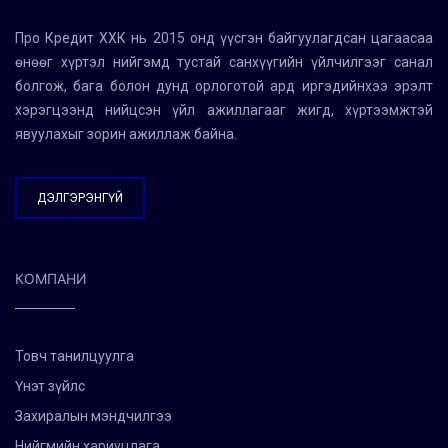
Про Кредит ХХК нь 2015 онд үүсгэн байгуулагдсан цагаасаа
өнөөг хүртэл нийгэмд тустай санхүүгийн үйлчилгээг санал
болгож, бага болон дунд орлоготой ард иргэдийнхээ эрэлт
хэрэгцээнд нийцсэн үйл ажиллагааг жигд, хүртээмжтэй
явуулахыг зорин ажиллаж байна.
ДЭЛГЭРЭНГҮЙ
КОМПАНИ
Товч танилцуулга
Үнэт зүйлс
Захиралын мэндчилгээ
Нийгмийн хариуцлага