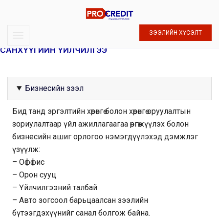
ЗЭЭЛИЙН ХҮСЭЛТ
САНХҮҮГИЙН ҮЙЛЧИЛГЭЭ
Бизнесийн зээл
Бид танд эргэлтийн хөрөнгө болон хөрөнгө оруулалтын
зориулалтаар үйл ажиллагаагаа өргөжүүлэх болон
бизнесийн ашиг орлогоо нэмэгдүүлэхэд дэмжлэг
үзүүлж:
– Оффис
– Орон сууц
– Үйлчилгээний талбай
– Авто зогсоол барьцаалсан зээлийн
бүтээгдэхүүнийг санал болгож байна.