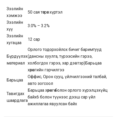
Зээлийн
50 сая төгрөг хүртэл
хэмжээ
Зээлийн
3.0% – 3.2%
хүү
Зээлийн
12 сар
хугацаа
Орлого тодорхойлох бичиг баримтууд
Бүрдүүлэх
(дансны хуулга, түрээсийн гэрээ,
материал
холбогдох гэрээ, хар дэвтэр)Барьцаа
хөрөнгийн гэрчилгээ
Оффис, Орон сууц, үйлчилгээний талбай,
Барьцаа
авто зогсоол
Барьцаа хөрөнгө болон орлого хүрэлцэхүйц
Тавигдах
байх6 болон түүнээс дээш сар үйл
шаардлага
ажиллагаа явуулсан байх