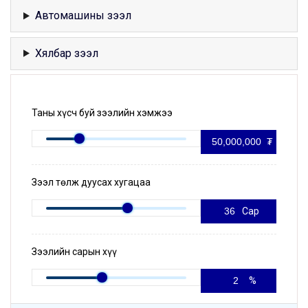
Автомашины зээл
Хялбар зээл
Таны хүсч буй зээлийн хэмжээ
₮
Зээл төлж дуусах хугацаа
Сар
Зээлийн сарын хүү
%