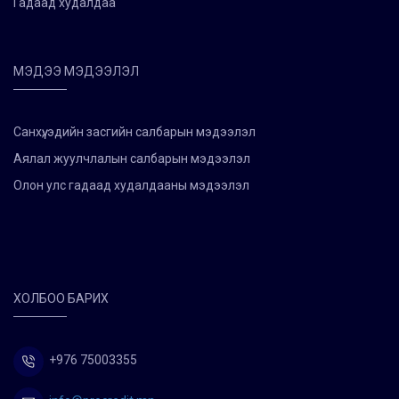
Гадаад худалдаа
МЭДЭЭ МЭДЭЭЛЭЛ
Санхүү, эдийн засгийн салбарын мэдээлэл
Аялал жуулчлалын салбарын мэдээлэл
Олон улс гадаад худалдааны мэдээлэл
ХОЛБОО БАРИХ
+976 75003355