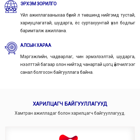
ЭРХЭМ ЗОРИЛГО
Үйл ажиллагааныхаа бүхий л төвшинд нийгэмд тустай,
хариуцлагатай, шударга, ёс суртахуунтай үзэл бодлыг
баримталж ажиллана.
АЛСЫН ХАРАА
Мэргэжлийн, чадварлаг, чин эрмэлзэлтэй, шударга,
нээлттэй багаар олон нийтэд чанартай цогц үйлчилгээг
санал болгосон байгууллага байна.
XАРИЛЦАГЧ БАЙГУУЛЛАГУУД
Хамтран ажилладаг болон харилцагч байгууллагууд.