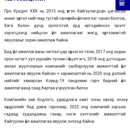
Про Кредит ХХК нь 2015 онд үүсгэн байгуулагдсан цагаасаа
өнөөг хүртэл нийгэмд тустай санхүүгийн үйлчилгээг санал болгож,
бага болон дунд орлоготой ард иргэдийнхээ эрэлт
хэрэгцээнд нийцсэн үйл ажиллагааг жигд, хүртээмжтэй
явуулахыг зорин ажиллаж байна.
Бид үйл ажиллагааны чиглэл цар хүрээгээ тэлж, 2017 онд хөдөө
орон нутагт уул уурхайн туслан гүйцэтгэгч, 2018 онд дотоодын
аялал жуулчлалын компанийг салбарлуулж амжилттай үйл
ажиллагаа явуулж байсан ч харамсалтай нь 2020 онд дэлхий
нийтийг хамарсан Ковид-19 пандемик гарч бидний үйл
ажиллагаанд саад бартаа учруулсан билээ.
Компанийн зөв бодлого, удирдлага хамт олны хүчээр энэхүү
хүндрэлийг бид давж гарснаар, 2022 онд компаний харъяа
гадаад худалдааны газар, нэгж хэлтэсийг амжилттай
байгуулан үйл ажиллагаа явуулж эхлээд байна.