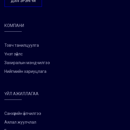
ДЭЛГЭРЭНГҮЙ
КОМПАНИ
Товч танилцуулга
Үнэт зүйлс
Захиралын мэндчилгээ
Нийгмийн хариуцлага
ҮЙЛ АЖИЛЛАГАА
Санхүүгийн үйлчилгээ
Аялал жуулчлал