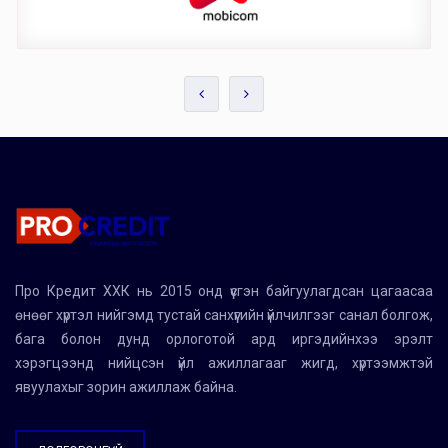
Про Кредит ХХК нь 2015 онд үүсгэн байгуулагдсан цагаасаа
өнөөг хүртэл нийгэмд тустай санхүүгийн үйлчилгээг санал болгож,
бага болон дунд орлоготой ард иргэдийнхээ эрэлт
хэрэгцээнд нийцсэн үйл ажиллагааг жигд, хүртээмжтэй
явуулахыг зорин ажиллаж байна.